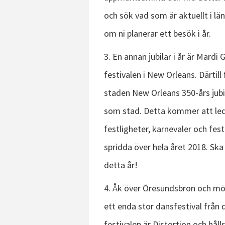
och sök vad som är aktuellt i lä
om ni planerar ett besök i år.
3. En annan jubilar i år är Mardi 
festivalen i New Orleans. Därtill 
staden New Orleans 350-års jub
som stad. Detta kommer att leda
festligheter, karnevaler och fest
spridda över hela året 2018. Sk
detta år!
4. Åk över Öresundsbron och möt
ett enda stor dansfestival från 
festivalen är Distortion och hålls