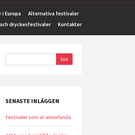
r i Europa
Alternativa festivaler
och dryckesfestivaler
Kontakter
SENASTE INLÄGGEN
Festivaler som är annorlunda