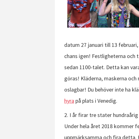
datum 27 januari till 13 februari,
chans igen! Festligheterna och t
sedan 1100-talet. Detta kan var
göras! Kläderna, maskerna och m
oslagbar! Du behöver inte ha k
hyra
på plats i Venedig.
2. I år firar tre stater hundraår
Under hela året 2018 kommer fest
uppmärksamma och fira detta. H