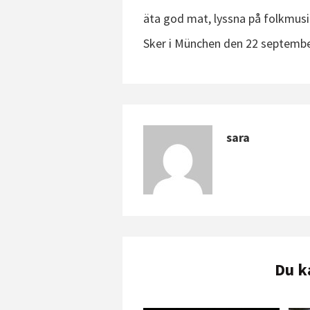
äta god mat, lyssna på folkmusi
Sker i München den 22 september
sara
Du k