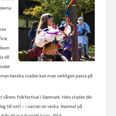
nderna
Gras
firar
ileum
 till
ivaler
a man besöka staden kan man verkligen passa på
 vårens folkfestival i Danmark. Hela staden blir
dag till natt – i nästan en vecka. Namnat på
 från 30 maj framtill 3 juni, 2018.