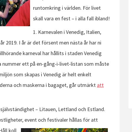
runtomkring i världen. För livet
skall vara en fest – i alla fall ibland!
1. Karnevalen i Venedig, Italien,
 år 2019. I år är det försent men nästa år har ni
illhörande karneval har hållits i staden Venedig
a nummer ett på en-gång-i-livet-listan som måste
iljön som skapas i Venedig är helt enkelt
läderna och maskerna i bagaget, går utmärkt
att
ig självständighet – Litauen, Lettland och Estland.
ligheter, event och festivaler hållas för
att
åll koll